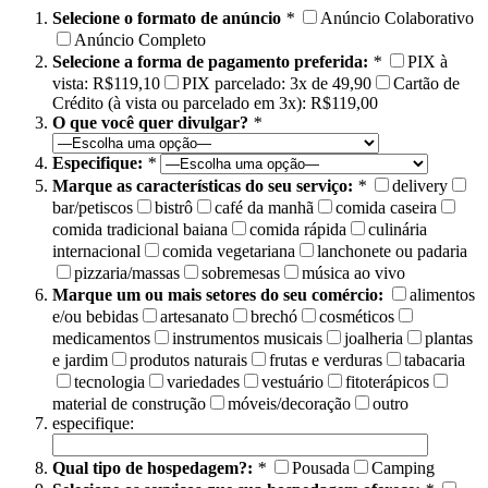
Selecione o formato de anúncio
*
Anúncio Colaborativo
Anúncio Completo
Selecione a forma de pagamento preferida:
*
PIX à
vista: R$119,10
PIX parcelado: 3x de 49,90
Cartão de
Crédito (à vista ou parcelado em 3x): R$119,00
O que você quer divulgar?
*
Especifique:
*
Marque as características do seu serviço:
*
delivery
bar/petiscos
bistrô
café da manhã
comida caseira
comida tradicional baiana
comida rápida
culinária
internacional
comida vegetariana
lanchonete ou padaria
pizzaria/massas
sobremesas
música ao vivo
Marque um ou mais setores do seu comércio:
alimentos
e/ou bebidas
artesanato
brechó
cosméticos
medicamentos
instrumentos musicais
joalheria
plantas
e jardim
produtos naturais
frutas e verduras
tabacaria
tecnologia
variedades
vestuário
fitoterápicos
material de construção
móveis/decoração
outro
especifique:
Qual tipo de hospedagem?:
*
Pousada
Camping