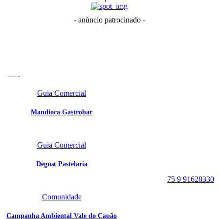
- anúncio patrocinado -
- em destaque -
Guia Comercial
Mandioca Gastrobar
Portal Vale do Capão
Caeté-Açu - Palmeiras -
Guia Comercial
BA
CEP: 46940-000
Degust Pastelaria
WhatsApp:
75 9 91628330
Comunidade
Campanha Ambiental Vale do Capão