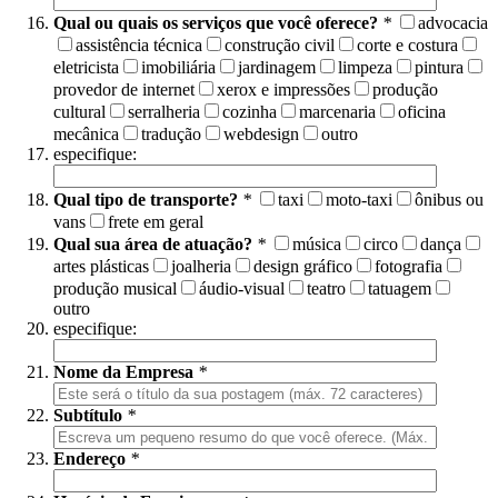
Qual ou quais os serviços que você oferece?
*
advocacia
assistência técnica
construção civil
corte e costura
eletricista
imobiliária
jardinagem
limpeza
pintura
provedor de internet
xerox e impressões
produção
cultural
serralheria
cozinha
marcenaria
oficina
mecânica
tradução
webdesign
outro
especifique:
Qual tipo de transporte?
*
taxi
moto-taxi
ônibus ou
vans
frete em geral
Qual sua área de atuação?
*
música
circo
dança
artes plásticas
joalheria
design gráfico
fotografia
produção musical
áudio-visual
teatro
tatuagem
outro
especifique:
Nome da Empresa
*
Subtítulo
*
Endereço
*