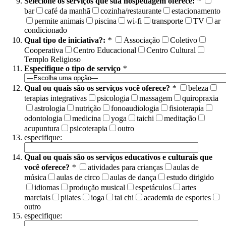
Selecione os serviços que sua hospedagem oferece:
*
bar
café da manhã
cozinha/restaurante
estacionamento
permite animais
piscina
wi-fi
transporte
TV
ar
condicionado
Qual tipo de iniciativa?:
*
Associação
Coletivo
Cooperativa
Centro Educacional
Centro Cultural
Templo Religioso
Especifique o tipo de serviço
*
Qual ou quais são os serviços você oferece?
*
beleza
terapias integrativas
psicologia
massagem
quiropraxia
astrologia
nutrição
fonoaudiologia
fisioterapia
odontologia
medicina
yoga
taichi
meditação
acupuntura
psicoterapia
outro
especifique:
Qual ou quais são os serviços educativos e culturais que
você oferece?
*
atividades para crianças
aulas de
música
aulas de circo
aulas de dança
estudo dirigido
idiomas
produção musical
espetáculos
artes
marciais
pilates
ioga
tai chi
academia de esportes
outro
especifique: