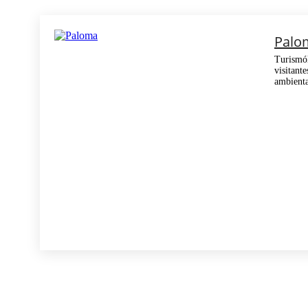
Palo
Turismól
visitant
ambienta