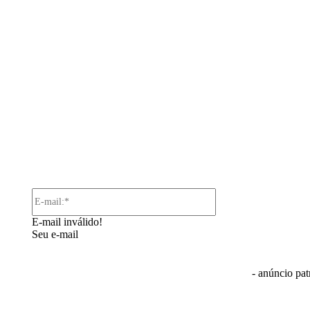
omentário:
E-
mail:*
E-mail inválido!
Seu e-mail
- anúncio pat