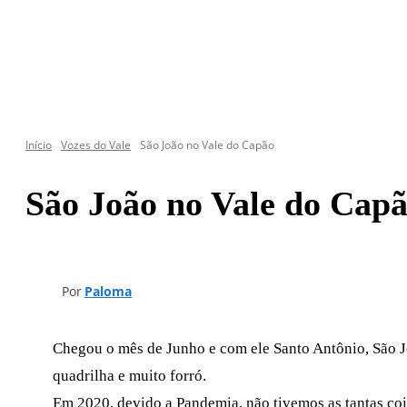
Início
Vozes do Vale
São João no Vale do Capão
São João no Vale do Cap
Por
Paloma
Chegou o mês de Junho e com ele Santo Antônio, São Jo
quadrilha e muito forró.
Em 2020, devido a Pandemia, não tivemos as tantas co