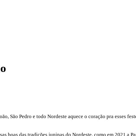
ão
ão, São Pedro e todo Nordeste aquece o coração pra esses fest
isas boas das tradições juninas do Nordeste, como em 2021 a 