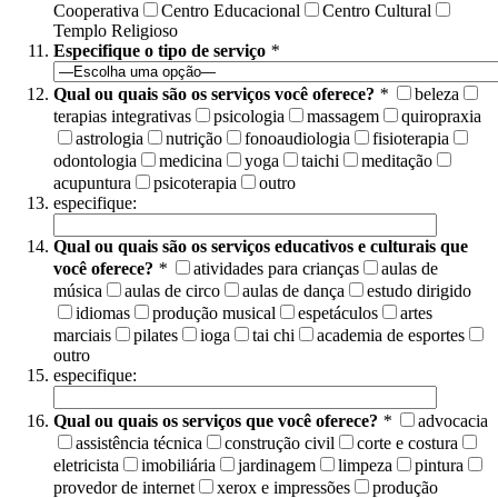
Cooperativa
Centro Educacional
Centro Cultural
Templo Religioso
Especifique o tipo de serviço
*
Qual ou quais são os serviços você oferece?
*
beleza
terapias integrativas
psicologia
massagem
quiropraxia
astrologia
nutrição
fonoaudiologia
fisioterapia
odontologia
medicina
yoga
taichi
meditação
acupuntura
psicoterapia
outro
especifique:
Qual ou quais são os serviços educativos e culturais que
você oferece?
*
atividades para crianças
aulas de
música
aulas de circo
aulas de dança
estudo dirigido
idiomas
produção musical
espetáculos
artes
marciais
pilates
ioga
tai chi
academia de esportes
outro
especifique:
Qual ou quais os serviços que você oferece?
*
advocacia
assistência técnica
construção civil
corte e costura
eletricista
imobiliária
jardinagem
limpeza
pintura
provedor de internet
xerox e impressões
produção