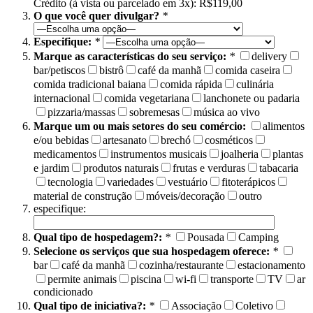
Crédito (à vista ou parcelado em 3x): R$119,00
O que você quer divulgar?
*
Especifique:
*
Marque as características do seu serviço:
*
delivery
bar/petiscos
bistrô
café da manhã
comida caseira
comida tradicional baiana
comida rápida
culinária
internacional
comida vegetariana
lanchonete ou padaria
pizzaria/massas
sobremesas
música ao vivo
Marque um ou mais setores do seu comércio:
alimentos
e/ou bebidas
artesanato
brechó
cosméticos
medicamentos
instrumentos musicais
joalheria
plantas
e jardim
produtos naturais
frutas e verduras
tabacaria
tecnologia
variedades
vestuário
fitoterápicos
material de construção
móveis/decoração
outro
especifique:
Qual tipo de hospedagem?:
*
Pousada
Camping
Selecione os serviços que sua hospedagem oferece:
*
bar
café da manhã
cozinha/restaurante
estacionamento
permite animais
piscina
wi-fi
transporte
TV
ar
condicionado
Qual tipo de iniciativa?:
*
Associação
Coletivo