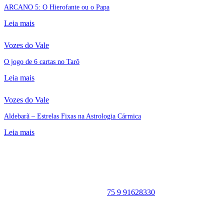
ARCANO 5: O Hierofante ou o Papa
Leia mais
Vozes do Vale
O jogo de 6 cartas no Tarô
Leia mais
Vozes do Vale
Aldebarã – Estrelas Fixas na Astrologia Cármica
Leia mais
Portal Vale do Capão
Caeté-Açu - Palmeiras - BA
CEP: 46940-000
WhatsApp:
75 9 91628330