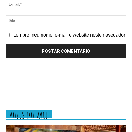
E-
mai
Sit
Lembre meu nome, e-mail e website neste navegador
VOZES DO VALE