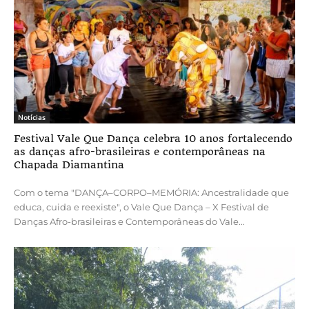
Notícias
Festival Vale Que Dança celebra 10 anos fortalecendo
as danças afro-brasileiras e contemporâneas na
Chapada Diamantina
Com o tema "DANÇA–CORPO–MEMÓRIA: Ancestralidade que
educa, cuida e reexiste", o Vale Que Dança – X Festival de
Danças Afro-brasileiras e Contemporâneas do Vale...