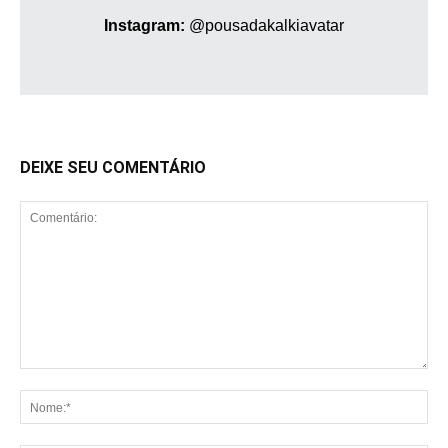
Instagram:
@pousadakalkiavatar
DEIXE SEU COMENTÁRIO
Comentário:
No