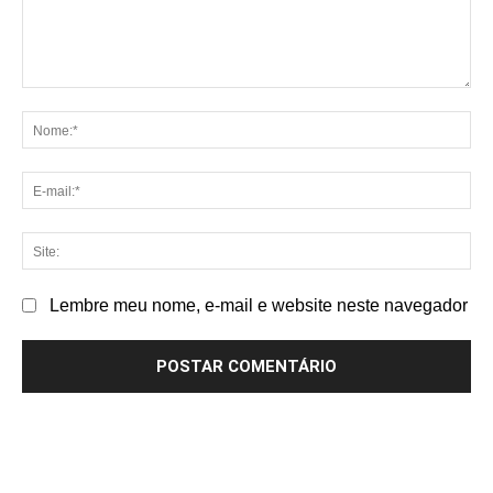
Comentário:
No
E-
mai
Sit
Lembre meu nome, e-mail e website neste navegador