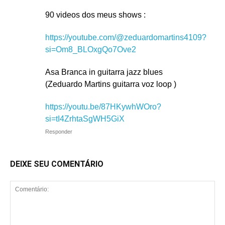
90 videos dos meus shows :
https://youtube.com/@zeduardomartins4109?
si=Om8_BLOxgQo7Ove2
Asa Branca in guitarra jazz blues
(Zeduardo Martins guitarra voz loop )
https://youtu.be/87HKywhWOro?
si=tI4ZrhtaSgWH5GiX
Responder
DEIXE SEU COMENTÁRIO