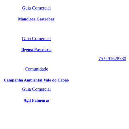
Guia Comercial
Mandioca Gastrobar
Portal Vale do Capão
Caeté-Açu - Palmeiras -
Guia Comercial
BA
CEP: 46940-000
Degust Pastelaria
WhatsApp:
75 9 91628330
Comunidade
Campanha Ambiental Vale do Capão
Guia Comercial
Ágil Palmeiras
SIGA
NOSSAS