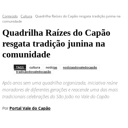
Conteúdo
Cultura
Quadrilha Raízes do Capão resgata tradição junina na
comunidade
Quadrilha Raízes do Capão
resgata tradição junina na
comunidade
TAGS
cultura
notícias
notíciasdovaledocapão
tradiçãodovaledocapão
Após anos sem uma quadrilha organizada, iniciativa reúne
moradores de diferentes gerações e reacende uma das mais
tradicionais celebrações do São João no Vale do Capão
Por
Portal Vale do Capão