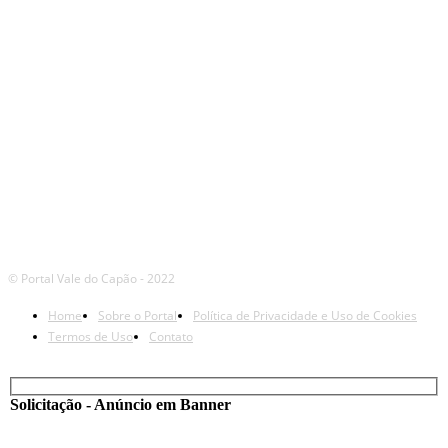
REDES
© Portal Vale do Capão - 2022
Home
Sobre o Portal
Política de Privacidade e Uso de Cookies
Termos de Uso
Contato
Solicitação - Anúncio em Banner