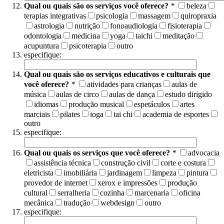
Qual ou quais são os serviços você oferece?
*
beleza
terapias integrativas
psicologia
massagem
quiropraxia
astrologia
nutrição
fonoaudiologia
fisioterapia
odontologia
medicina
yoga
taichi
meditação
acupuntura
psicoterapia
outro
especifique:
Qual ou quais são os serviços educativos e culturais que
você oferece?
*
atividades para crianças
aulas de
música
aulas de circo
aulas de dança
estudo dirigido
idiomas
produção musical
espetáculos
artes
marciais
pilates
ioga
tai chi
academia de esportes
outro
especifique:
Qual ou quais os serviços que você oferece?
*
advocacia
assistência técnica
construção civil
corte e costura
eletricista
imobiliária
jardinagem
limpeza
pintura
provedor de internet
xerox e impressões
produção
cultural
serralheria
cozinha
marcenaria
oficina
mecânica
tradução
webdesign
outro
especifique: