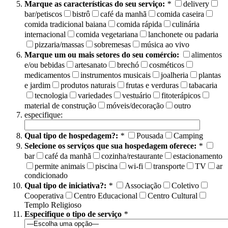
Marque as características do seu serviço:
*
delivery
bar/petiscos
bistrô
café da manhã
comida caseira
comida tradicional baiana
comida rápida
culinária
internacional
comida vegetariana
lanchonete ou padaria
pizzaria/massas
sobremesas
música ao vivo
Marque um ou mais setores do seu comércio:
alimentos
e/ou bebidas
artesanato
brechó
cosméticos
medicamentos
instrumentos musicais
joalheria
plantas
e jardim
produtos naturais
frutas e verduras
tabacaria
tecnologia
variedades
vestuário
fitoterápicos
material de construção
móveis/decoração
outro
especifique:
Qual tipo de hospedagem?:
*
Pousada
Camping
Selecione os serviços que sua hospedagem oferece:
*
bar
café da manhã
cozinha/restaurante
estacionamento
permite animais
piscina
wi-fi
transporte
TV
ar
condicionado
Qual tipo de iniciativa?:
*
Associação
Coletivo
Cooperativa
Centro Educacional
Centro Cultural
Templo Religioso
Especifique o tipo de serviço
*