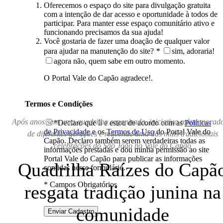
Oferecemos o espaço do site para divulgação gratuita
com a intenção de dar acesso e oportunidade à todos de
participar. Para manter esse espaço comunitário ativo e
funcionando precisamos da sua ajuda!
Você gostaria de fazer uma doação de qualquer valor
para ajudar na manutenção do site?
*
sim, adoraria!
agora não, quem sabe em outro momento.
O Portal Vale do Capão agradece!.
Termos e Condições
Após anos sem uma quadrilha organizada, iniciativa reúne morad
*Declaro que li e estou de acordo com as
Políticas
de Privacidade
e os
Termos de Uso
do Portal Vale do
de diferentes gerações e reacende uma das mais tradicionais
Capão. Declaro também serem verdadeiras todas as
celebrações do São João no Vale do Capão
informações prestadas e dou minha permissão ao site
Portal Vale do Capão para publicar as informações
Quadrilha Raízes do Capã
contidas nesse formulário.
* Campos Obrigatórios
resgata tradição junina na
comunidade