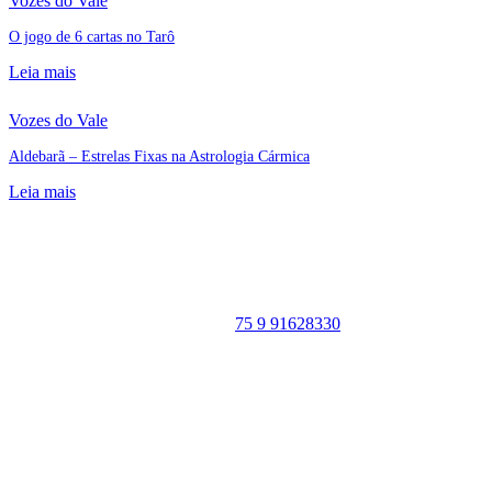
Vozes do Vale
O jogo de 6 cartas no Tarô
Leia mais
Vozes do Vale
Aldebarã – Estrelas Fixas na Astrologia Cármica
Leia mais
Portal Vale do Capão
Caeté-Açu - Palmeiras - BA
CEP: 46940-000
WhatsApp:
75 9 91628330
SIGA
NOSSAS
REDES