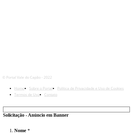
© Portal Vale do Capão - 2022
Home
Sobre o Portal
Política de Privacidade e Uso de Cookies
Termos de Uso
Contato
Solicitação - Anúncio em Banner
Nome
*