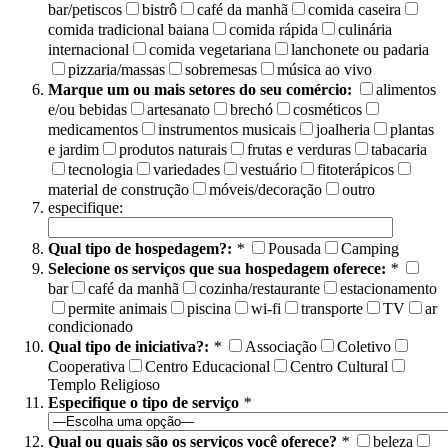
bar/petiscos
bistrô
café da manhã
comida caseira
comida tradicional baiana
comida rápida
culinária
internacional
comida vegetariana
lanchonete ou padaria
pizzaria/massas
sobremesas
música ao vivo
Marque um ou mais setores do seu comércio:
alimentos
e/ou bebidas
artesanato
brechó
cosméticos
medicamentos
instrumentos musicais
joalheria
plantas
e jardim
produtos naturais
frutas e verduras
tabacaria
tecnologia
variedades
vestuário
fitoterápicos
material de construção
móveis/decoração
outro
especifique:
Qual tipo de hospedagem?:
*
Pousada
Camping
Selecione os serviços que sua hospedagem oferece:
*
bar
café da manhã
cozinha/restaurante
estacionamento
permite animais
piscina
wi-fi
transporte
TV
ar
condicionado
Qual tipo de iniciativa?:
*
Associação
Coletivo
Cooperativa
Centro Educacional
Centro Cultural
Templo Religioso
Especifique o tipo de serviço
*
Qual ou quais são os serviços você oferece?
*
beleza