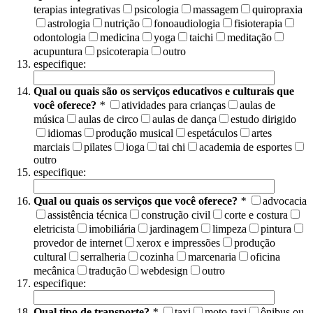
terapias integrativas
psicologia
massagem
quiropraxia
astrologia
nutrição
fonoaudiologia
fisioterapia
odontologia
medicina
yoga
taichi
meditação
acupuntura
psicoterapia
outro
especifique:
Qual ou quais são os serviços educativos e culturais que
você oferece?
*
atividades para crianças
aulas de
música
aulas de circo
aulas de dança
estudo dirigido
idiomas
produção musical
espetáculos
artes
marciais
pilates
ioga
tai chi
academia de esportes
outro
especifique:
Qual ou quais os serviços que você oferece?
*
advocacia
assistência técnica
construção civil
corte e costura
eletricista
imobiliária
jardinagem
limpeza
pintura
provedor de internet
xerox e impressões
produção
cultural
serralheria
cozinha
marcenaria
oficina
mecânica
tradução
webdesign
outro
especifique:
Qual tipo de transporte?
*
taxi
moto-taxi
ônibus ou