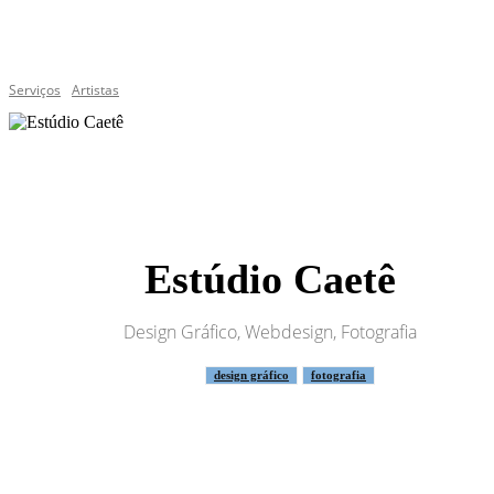
Serviços
Artistas
Estúdio Caetê
Design Gráfico, Webdesign, Fotografia
design gráfico
fotografia