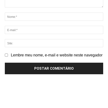
Comentário:
No
E-
mai
Sit
Lembre meu nome, e-mail e website neste navegador