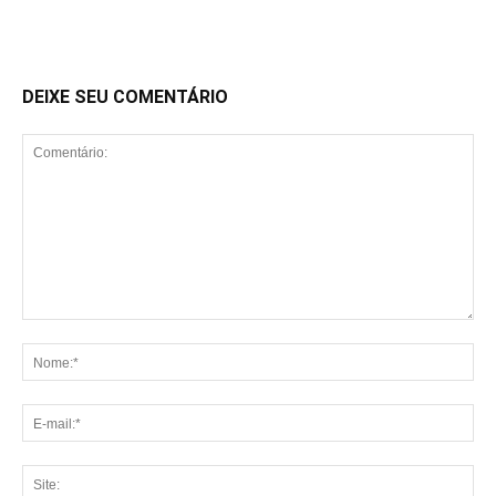
DEIXE SEU COMENTÁRIO
Comentário:
No
E-
mai
Sit